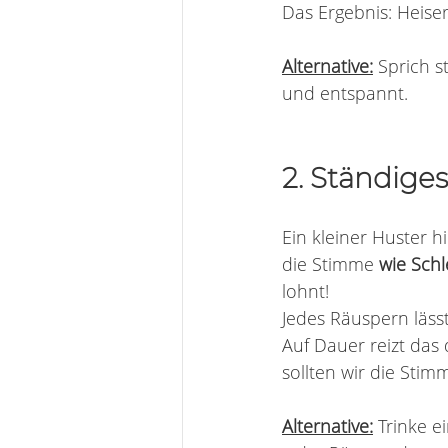
Das Ergebnis: Heiser
Alternative:
 Sprich s
und entspannt.
2. Ständige
Ein kleiner Huster h
die Stimme 
wie Schl
lohnt!
Jedes Räuspern läss
Auf Dauer reizt da
sollten wir die Stim
Alternative:
 Trinke e