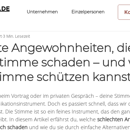
.DE
Unternehmen
Einzelpersonen
K
rt
3 Min. Lesezeit
te Angewohnheiten, di
Stimme schaden – und 
timme schützen kanns
 beim Vortrag oder im privaten Gespräch – deine Stimme
kationsinstrument. Doch es passiert schnell, dass wir
. Die Stimme ist so ein feines Instrument, das den gan
ibt. In diesem Artikel erfährst du, welche 
schlechten A
ich schaden
 und wie du sie durch einfache Alternative