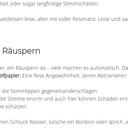
keit oder sogar langfristige Stimmschäden.
tattdessen leise, aber mit voller Resonanz. Leise und san
s Räuspern
ier, ein Räuspern da – viele machen es automatisch. Dab
eifpapier.
 Eine fiese Angewohnheit, deren Abtrainieren 
t die Stimmlippen gegeneinanderschlagen.
s die Stimme enorm und auch hier können Schäden ent
me schützen.
inen Schluck Wasser, lutsche ein Bonbon oder sprich „e