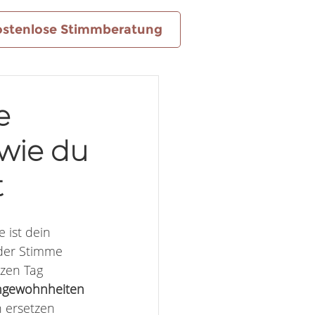
ostenlose Stimmberatung
e
wie du
t
 ist dein 
 der Stimme 
zen Tag 
ngewohnheiten 
n ersetzen 