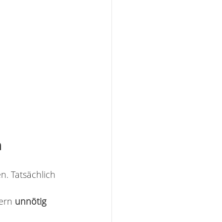
n
n. Tatsächlich 
ern 
unnötig 