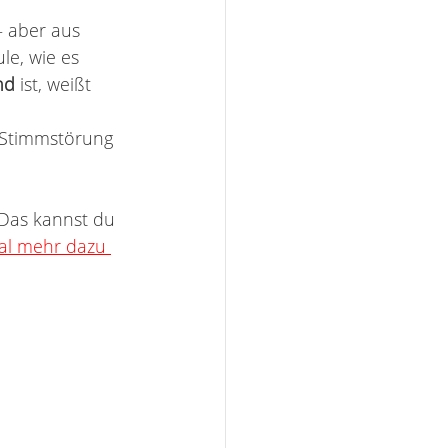
 aber aus 
le, wie es 
nd 
ist, weißt 
r Stimmstörung 
Das kannst du 
al mehr dazu 