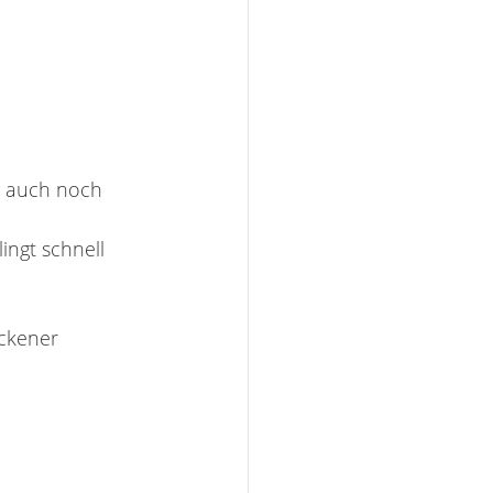
n auch noch 
ngt schnell 
ockener 