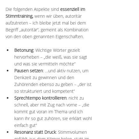
Die folgenden Aspekte sind 
essenziell im 
Stimmtraining,
 wenn wir üben, autoritär 
aufzutreten – ich bleibe jetzt mal bei dem 
Begriff „autoritär“, gemeint als Kombination 
von den oben genannten Eigenschaften.
Betonung
: Wichtige Wörter gezielt 
hervorheben – „die weiß, was sie sagt 
und was sie vermitteln möchte“
Pausen setzen
: …und aktiv nutzen, um 
Denkzeit zu gewinnen und den 
Zuhörenden ebenso zu geben – „der ist 
so strukturiert und kompetent“
Sprechtempo kontrollieren
: nicht zu 
schnell, aber mit Zug nach vorne – „die 
kommt gut voran im Thema und ich 
kann ihr so gut zuhören, sie erklärt wohl 
einfach gut“
Resonanz statt Druck
: Stimmvolumen 
gefühlt aus dem Körper holen, statt im 