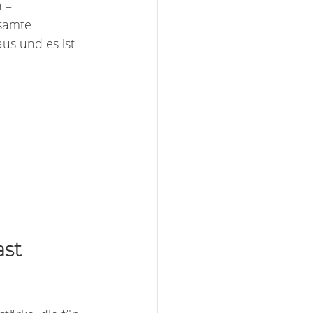
 – 
samte 
aus und es ist 
st 