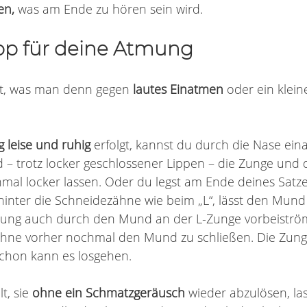
en,
 was am Ende zu hören sein wird.
pp für deine Atmung
gt, was man denn gegen 
lautes Einatmen 
oder ein klein
 leise und ruhig
 erfolgt, kannst du durch die Nase ei
– trotz locker geschlossener Lippen – die Zunge und d
nmal locker lassen. Oder du legst am Ende deines Satze
inter die Schneidezähne wie beim „L“, lässt den Mund l
tmung auch durch den Mund an der L-Zunge vorbeistr
 ohne vorher nochmal den Mund zu schließen. Die Zunge
chon kann es losgehen. 
t, sie 
ohne ein Schmatzgeräusch
 wieder abzulösen, la