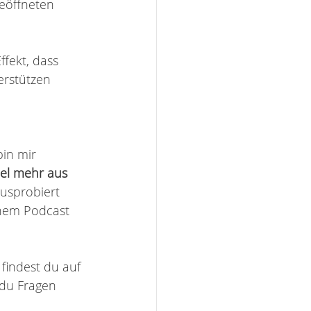
eöffneten 
ffekt, dass 
erstützen 
bin mir 
iel mehr aus 
ausprobiert 
inem Podcast 
indest du auf 
 du Fragen 