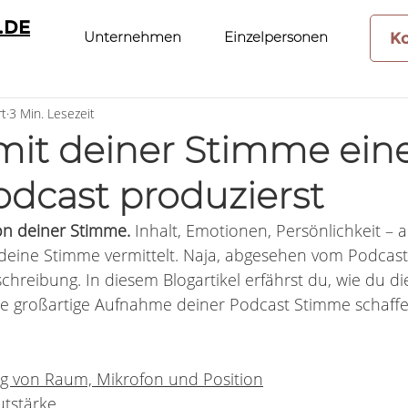
.DE
Unternehmen
Einzelpersonen
K
rt
3 Min. Lesezeit
mit deiner Stimme ein
dcast produzierst
on deiner Stimme.
 Inhalt, Emotionen, Persönlichkeit – al
deine Stimme vermittelt. 
Naja, abgesehen vom Podcast
chreibung. In diesem Blogartikel erfähr
st du, wie du di
e großartige Aufnahme deiner Podcast Stimme schaffe
:
ng von Raum, Mikrofon und Position
utstärke