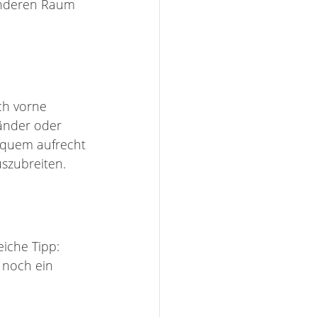
 anderen Raum 
ch vorne 
änder oder 
equem aufrecht 
uszubreiten.
iche Tipp: 
 noch ein 