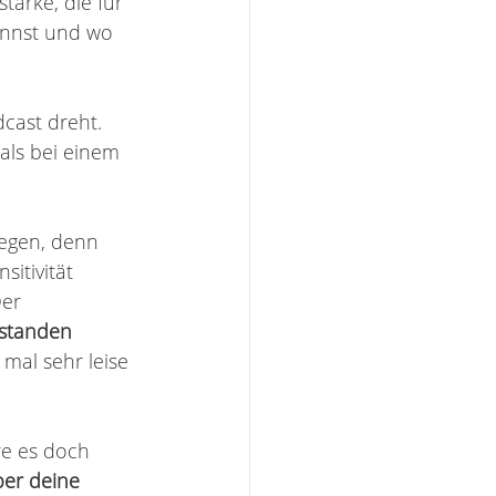
ärke, die für 
annst und wo 
cast dreht. 
als bei einem 
egen, denn 
sitivität 
er 
rstanden 
al sehr leise 
e es doch 
er deine 