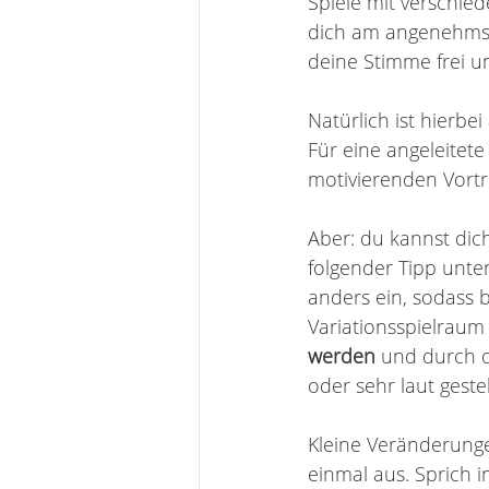
Spiele mit verschied
dich am angenehmste
deine Stimme frei und
Natürlich ist hierbei
Für eine angeleitet
motivierenden Vort
Aber: du kannst di
folgender Tipp unters
anders ein, sodass
Variationsspielraum 
werden 
und durch d
oder sehr laut geste
Kleine Veränderunge
einmal aus. Sprich 