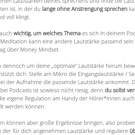
enen Lautstärken deines Sprechens und finde die Lautst
n ist, in der du
 lange ohne Anstrengung sprechen
 k
 voll klingt. 
 auch 
wichtig, um welches Thema 
es sich in deinem Pod
e Meditation kann eine andere Lautstärke passend sein 
rag über Money Mindset. 
ch dennoch um deine „optimale“ Lautstärke herum bew
tützt dich: Stelle am Mikro die Eingangslautstärke / Sen
 bei der Aufnahme die passende Lautstärke ankommt. D
bei Podcasts ist sowieso nicht riesig, denn 
du sollst ve
ie eigene Regulation am Handy der Hörer*innen auch m
llt werden können. 
n können aber große Ergebnisse bringen, also probier
in der für dich angenehmen Lautstärke und reguliere 
üb