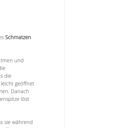
es 
Schmatzen 
natmen und 
ie 
s die 
eicht geöffnet 
ömen. Danach 
nspitze löst 
ss sie während 