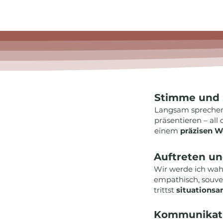
Stimme und 
Langsam sprechen,
präsentieren – all
einem
präzisen W
Auftreten u
Wir werde ich wa
empathisch, souver
trittst
situationsa
Kommunikat