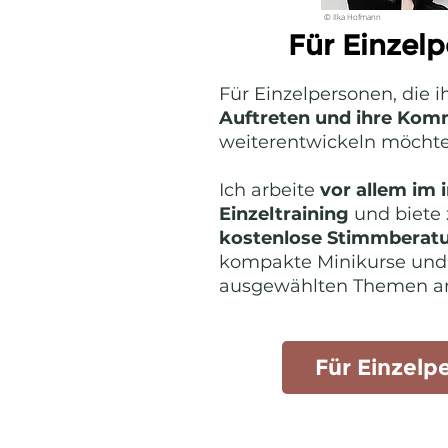
© Ilka Hofmann
Für Einzel
Für Einzelpersonen, die i
Auftreten und ihre Kom
weiterentwickeln möchte
Ich arbeite
vor allem im 
Einzeltraining
und biete 
kostenlose Stimmberat
kompakte Minikurse und
ausgewählten Themen a
Für Einzelp