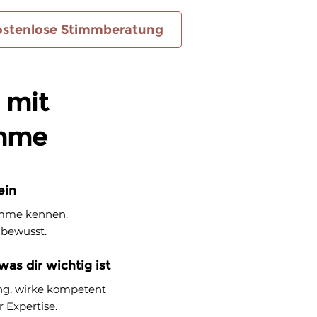
ostenlose Stimmberatung
 mit
imme
ein
imme kennen.
 bewusst.
as dir wichtig ist
ung, wirke kompetent
 Expertise.