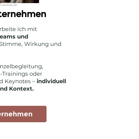
h-photoart.de/
ternehmen
beite ich mit
Teams und
Stimme, Wirkung und
inzelbegleitung,
-Trainings oder
d Keynotes –
individuell
und Kontext.
ernehmen