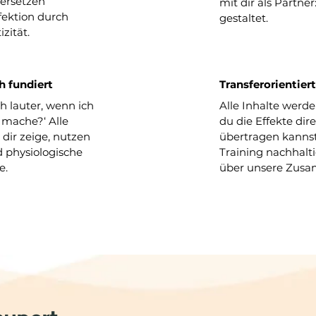
 ersetzen
mit dir als Partne
fektion durch
gestaltet.
zität.
h fundiert
Transferorientiert
h lauter, wenn ich
Alle Inhalte werde
mache?‘ Alle
du die Effekte dire
 dir zeige, nutzen
übertragen kannst.
 physiologische
Training nachhalt
e.
über unsere Zusa