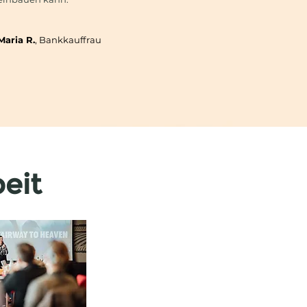
Maria R.
, Bankkauffrau
eit