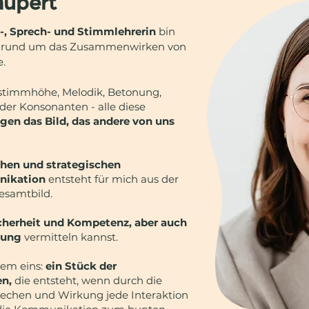
aupert
m-, Sprech- und Stimmlehrerin
bin
en rund um das Zusammenwirken von
.
stimmhöhe, Melodik, Betonung,
er Konsonanten - alle diese
gen das Bild, das andere von uns
chen und strategischen
nikation
entsteht für mich aus der
esamtbild.
cherheit und Kompetenz, aber auch
gung
vermitteln kannst.
llem eins:
ein Stück der
en,
die entsteht, wenn durch die
echen und Wirkung jede Interaktion