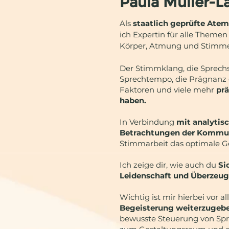
Paula Müller-L
Als
staatlich geprüfte Ate
ich Expertin für alle Them
Körper, Atmung und Stimme
Der Stimmklang, die Sprech
Sprechtempo, die Prägnanz d
Faktoren und viele mehr
prä
haben.
In Verbindung
mit analytis
Betrachtungen der Kommu
Stimmarbeit das optimale G
Ich zeige dir, wie auch du
Si
Leidenschaft und Überzeu
Wichtig ist mir hierbei vor a
Begeisterung weiterzugeb
bewusste Steuerung von Spr