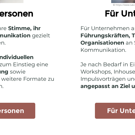
© https://www.sasc
personen
Für Un
hre
Stimme, ihr
Für Unternehmen ar
munikation
gezielt
Führungskräften, 
n.
Organisationen
an 
Kommunikation.
individuellen
zum Einstieg eine
Je nach Bedarf in E
ung
sowie
Workshops, Inhouse
 weitere Formate zu
Impulsvorträgen un
n.
angepasst an Ziel 
ersonen
Für Unt